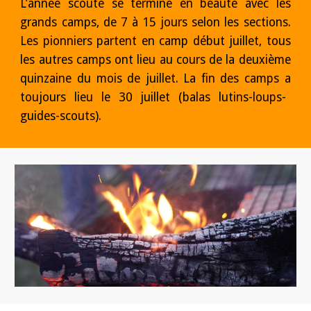
L’année scoute se termine en beauté avec les
grands camps, de 7 à 15 jours selon les sections.
Les pionniers partent en camp début juillet, tous
les autres camps ont lieu au cours de la deuxième
quinzaine du mois de juillet. La fin des camps
a
toujours lieu le 30 juillet (bala
s lutins-loups-
guides-scouts)
.