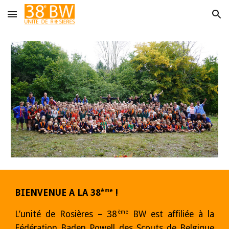
Skip to main content
Skip to navigation
ème
BIENVENUE A LA 38
!
ème
L’unité de Rosières – 38
BW est affiliée à la
Fédération Baden Powell des Scouts de Belgique